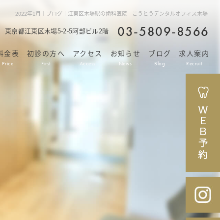
2022年1月｜ブログ｜江東区木場駅の歯科医院 – こうとうデンタルオフィス木場
03-5809-8566
42 東京都江東区木場5-2-5阿部ビル2階
料金表
初診の方へ
アクセス
お知らせ
ブログ
求人案内
Price
First
Access
News
Blog
Recruit