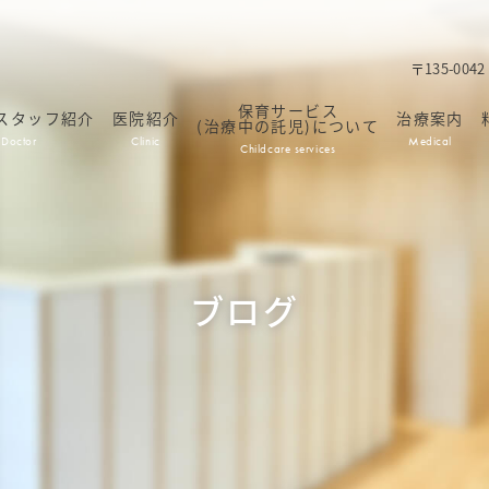
〒135-00
保育サービス
スタッフ紹介
医院紹介
治療案内
(治療中の託児)について
Doctor
Clinic
Medical
Childcare services
ブログ