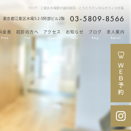
ブログ｜江東区木場駅の歯科医院 – こうとうデンタルオフィス木場
03-5809-8566
42 東京都江東区木場5-2-5阿部ビル2階
料金表
初診の方へ
アクセス
お知らせ
ブログ
求人案内
Price
First
Access
News
Blog
Recruit