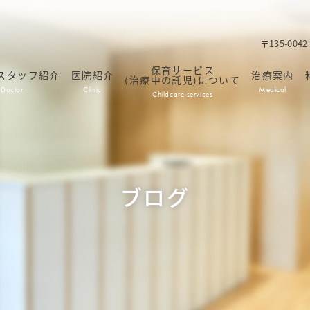
〒135-00
保育サービス
スタッフ紹介
医院紹介
治療案内
(治療中の託児)について
Doctor
Clinic
Medical
Childcare services
ブログ